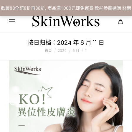
聯絡我們:
07-3388109
歡慶88全館8折再88折, 商品滿1000元即免運費 歡迎參觀選購
關閉
按日归档：
2024 年 6 月 11 日
您在這裡：
首頁
2024
6 月
11