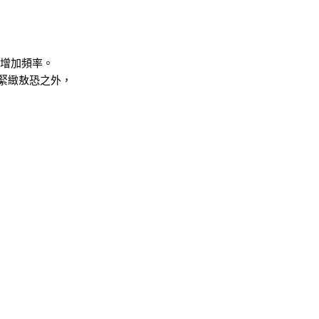
漸增加頻率。
緊緻敖恐之外，