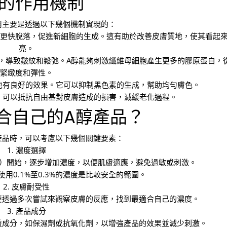
醇的作用機制
用主要是透過以下幾個機制實現的：
細胞更快脫落，促進新細胞的生成。這有助於改善皮膚質地，使其看起
亮。
少，導致皺紋和鬆弛。A醇能夠刺激纖維母細胞產生更多的膠原蛋白，
緊緻度和彈性。
著也有良好的效果。它可以抑制黑色素的生成，幫助均勻膚色。
性，可以抵抗自由基對皮膚造成的損害，減緩老化過程。
合自己的A醇產品？
產品時，可以考慮以下幾個關鍵要素：
1. 濃度選擇
05%）開始，逐步增加濃度，以便肌膚適應，避免過敏或刺激。
用0.1%至0.3%的濃度是比較安全的範圍。
2. 皮膚耐受性
要透過多次嘗試來觀察皮膚的反應，找到最適合自己的濃度。
3. 產品成分
益成分，如保濕劑或抗氧化劑，以增強產品的效果並減少刺激。