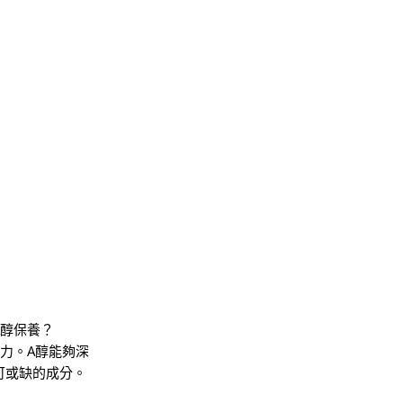
A醇保養？
能力。A醇能夠深
可或缺的成分。