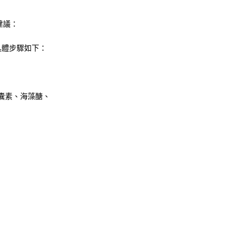
建議：
具體步驟如下：
囊素、海藻醣、