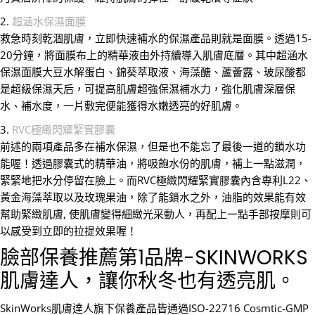
2.
超涵水保濕面膜
救急時刻乾涸肌膚，立即快速補水的保濕產品則就是面膜。透過15-
20分鐘，將面膜布上的精華液由外持續導入肌膚底層。其中超涵水
保濕面膜大豆水解蛋白、錦葵萃取液、海藻醣、蘆薈露、玻尿酸都
是超級保濕天后，可提高肌膚超強保濕補水力，強化肌膚深層保
水、補水度，一片敷完便能獲得水嫩透亮的好肌膚。
3.
RVC極緻閃耀緊實膠囊
前述的兩項產品多在補水保濕，但是也不能忘了最後一道的鎖水功
能喔！透過膠囊式的精華油，將吸飽水份的肌膚，補上一點滋潤，
緊緊地把水分停留在臉上。而RVC極緻閃耀緊實膠囊內含專利L22、
黃金海藻萃取以及玫瑰果油，除了能鎖水之外，油脂的效果能有效
幫助緊緻肌膚, 使肌膚變得細緻光采動人，再配上一點手部按摩則可
以感受到立即的拉提效果喔！
臉部保養推薦第1品牌-SKINWORKS
肌膚達人，讓你秋冬也有透亮肌。
SkinWorks肌膚達人旗下保養產品皆通過ISO-22716 Cosmtic-GMP