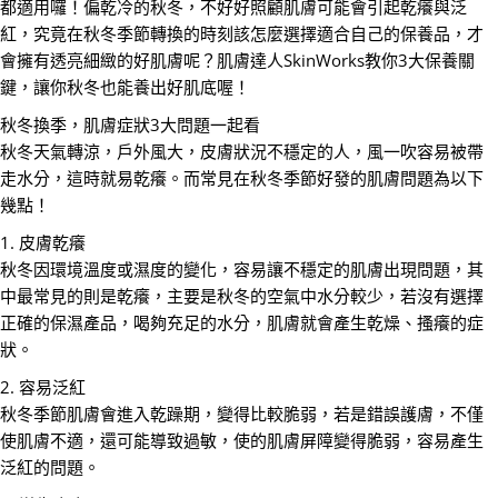
都適用囉！偏乾冷的秋冬，不好好照顧肌膚可能會引起乾癢與泛
紅，究竟在秋冬季節轉換的時刻該怎麼選擇適合自己的保養品，才
會擁有透亮細緻的好肌膚呢？肌膚達人SkinWorks教你3大保養關
鍵，讓你秋冬也能養出好肌底喔！
秋冬換季，肌膚症狀3大問題一起看
秋冬天氣轉涼，戶外風大，皮膚狀況不穩定的人，風一吹容易被帶
走水分，這時就易乾癢。而常見在秋冬季節好發的肌膚問題為以下
幾點！
1. 皮膚乾癢
秋冬因環境溫度或濕度的變化，容易讓不穩定的肌膚出現問題，其
中最常見的則是乾癢，主要是秋冬的空氣中水分較少，若沒有選擇
正確的保濕產品，喝夠充足的水分，肌膚就會產生乾燥、搔癢的症
狀。
2. 容易泛紅
秋冬季節肌膚會進入乾躁期，變得比較脆弱，若是錯誤護膚，不僅
使肌膚不適，還可能導致過敏，使的肌膚屏障變得脆弱，容易產生
泛紅的問題。