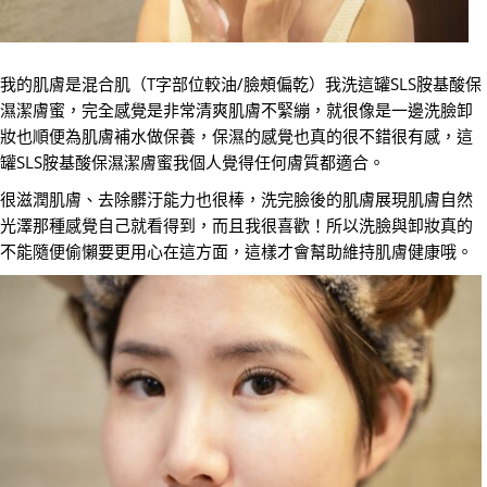
我的肌膚是混合肌（T字部位較油/臉頰偏乾）我洗這罐SLS胺基酸保
濕潔膚蜜，完全感覺是非常清爽肌膚不緊繃，就很像是一邊洗臉卸
妝也順便為肌膚補水做保養，保濕的感覺也真的很不錯很有感，這
罐SLS胺基酸保濕潔膚蜜我個人覺得任何膚質都適合。
很滋潤肌膚、去除髒汙能力也很棒，洗完臉後的肌膚展現肌膚自然
光澤那種感覺自己就看得到，而且我很喜歡！所以洗臉與卸妝真的
不能隨便偷懶要更用心在這方面，這樣才會幫助維持肌膚健康哦。