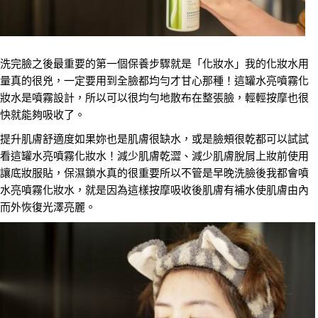
洗完臉之後最重要的第一個保養步驟就是「化妝水」我的化妝水用
量真的很兇，一定要用到全臉都均勻才甘心那種！這罐水亮噴霧化
妝水是噴霧設計，所以可以很均勻地散布在整張臉，輕輕按摩也很
快就能夠吸收了。
提升肌膚舒適度如果妳也是肌膚很缺水，或是臉頰很乾都可以試試
看這罐水亮噴霧化妝水！減少肌膚乾澀、減少肌膚脫屑上妝前使用
讓底妝服貼，保濕鎖水真的很重要所以不管是早晚洗臉後我都會噴
水亮噴霧化妝水，就是因為這樣按摩吸收後肌膚有補水使肌膚由內
而外恢復光澤亮麗。