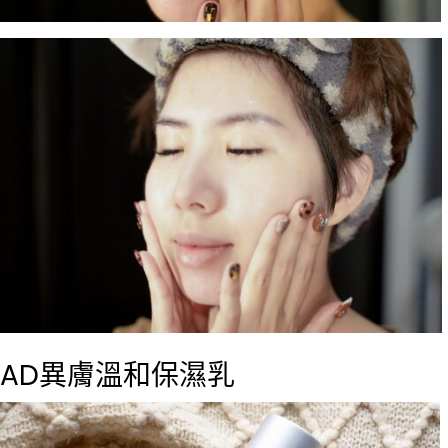
AD異膚溫和保濕乳