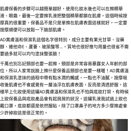
肌膚保養的步驟可以越簡單越好，使用化妝水後也可以在擦精華
液、眼霜，最後一定要擦乳液把整個精華都鎖在肌膚，這個時候按
摩真的很重要，保養品不是只是單擦在肌膚表面這樣就好，一定要
按摩順便可以放鬆一下臉部肌膚。
AD異膚溫和保濕乳這個名字很特別，成分主要有果光甘草、沒藥
醇、維他命E、蘆薈、玻尿酸等…，質地也很好推勻用量也很省不需
要過多就可以均勻塗抹整張臉！
千萬也別忘記頸部也要一起擦，頸部是非常容易暴露女人年齡的部
位，所以人家常說臉上擦什麼保養品頸部也是要一樣喔！AD異膚溫
和保濕乳塗抹的過程中帶有點水潤的觸感，一點也不油膩，按摩吸
收後肌膚也不會感覺有一層油浮在肌膚表面，反而是清透舒服，這
樣早上化妝使用這罐AD異膚溫和保濕乳也不怕與底妝打架，有時候
上妝保養品與底妝產品會有起屑屑的狀況，這罐乳液我試過上妝也
戴口罩，底妝都還是依然服貼，除了口罩鼻子的地方多少摩擦處會
少許掉妝這是很正常的。