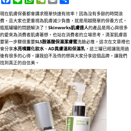
享
現在肌膚保養都會講求簡單快速有效率！因為沒有多餘的時間浪
費，且大家也更重視為肌膚減少負擔，就是用越簡單的保養方式，
瓶瓶罐罐的問題解決了！
Skinworks肌膚達人
的產品是用心與很多
的愛來為消費者肌膚著想，也站在消費者的立場思考，清潔肌膚首
要第一步驟很重要
SLS胺基酸保濕潔膚蜜
洗臉必推，這次在文章裡也
會分享
水亮噴霧化妝水
、
AD異膚溫和保濕乳
，這三罐已經讓我用過
後有很多的心得，讓我迫不及待的想與大家分享這個品牌，讓我們
找到真正的自信美。